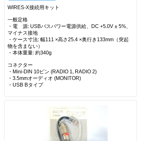
YAESU
【新品】ID:1828
HRI-200
メーカー希望小売価格
¥24,200(税込)
19,800
¥
(税込)
メーカー製品ページ
WIRES-X接続用キット
一般定格
・電 源: USBバスパワー電源供給、DC +5.0V ± 5%、
マイナス接地
・ケース寸法: 幅111 ×高さ25.4 ×奥行き133mm（突起
物を含まない）
・本体重量: 約340g
コネクター
・Mini-DIN 10ピン (RADIO 1, RADIO 2)
・3.5mmオーディオ (MONITOR)
・USB Bタイプ