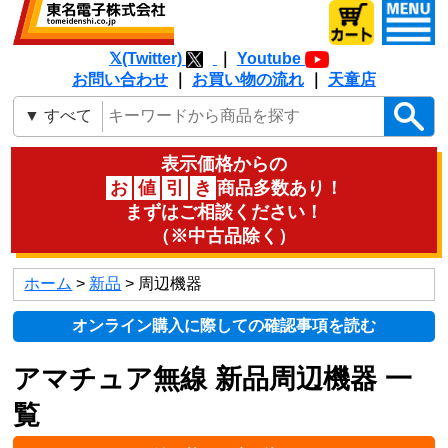
𝕏(Twitter)
｜
Youtube
お問い合わせ
｜
お買い物の流れ
｜
天童店
表示価格からの
お
値
引
き
商品多数あり！
まずはご相談ください！
（※中古品除く）
ホーム
>
新品
> 周辺機器
オンライン購入に際しての確認事項を読む
アマチュア無線 新品周辺機器 一
覧