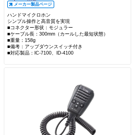
ICOM
【新品】ID:1314
HM-232
メーカー希望小売価格
¥4,950(税込)
4,208
¥
(税込)
メーカー製品ページ
ハンドマイクロホン
シンプル操作と高音質を実現
■コネクター形状：モジュラー
■ケーブル長：300mm（カールした最短状態）
■重量：158g
■備考：アップダウンスイッチ付き
■対応製品：IC-7100、ID-4100