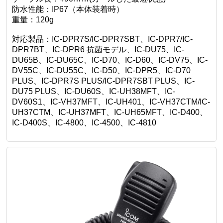
防水性能：IP67（本体装着時）
重量：120g
対応製品：IC-DPR7S/IC-DPR7SBT、IC-DPR7/IC-
DPR7BT、IC-DPR6 抗菌モデル、IC-DU75、IC-
DU65B、IC-DU65C、IC-D70、IC-D60、IC-DV75、IC-
DV55C、IC-DU55C、IC-D50、IC-DPR5、IC-D70
PLUS、IC-DPR7S PLUS/IC-DPR7SBT PLUS、IC-
DU75 PLUS、IC-DU60S、IC-UH38MFT、IC-
DV60S1、IC-VH37MFT、IC-UH401、IC-VH37CTM/IC-
UH37CTM、IC-UH37MFT、IC-UH65MFT、IC-D400、
IC-D400S、IC-4800、IC-4500、IC-4810