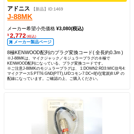
アドニス
【新品】ID:1469
J-88MK
メーカー希望小売価格
¥3,080(税込)
2,772
¥
(税込)
メーカー製品ページ
8極KENWOOD配列のプラグ変換コード( 全長約0.3m )
※J-88MKは、マイクジャック／モジュラープラグの８極で
KENWOOD配列になっている、プラグ変換コードです。
※ご注意J-88MKのモジュラープラグは、 1:DOWN2:RD3:MIC信号4:
マイクアース5:PTT6:GND(PTT),U/Dコモン7:DC+8[V](電源)8:UP の
配線になっています。ご確認の上、ご購入ください。