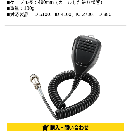
外部からの雑音を軽減するアクティブノイズキャンセ
ル機能搭載
DSP処理により自然でクリアな音声を実現
騒音だけでなく風切り音にも効果を発揮
マイクハンガーを標準装備
■コネクター形状：モジュラー
■ケーブル長：490mm（カールした最短状態）
■重量：180g
■対応製品：ID-5100、ID-4100、IC-2730、ID-880