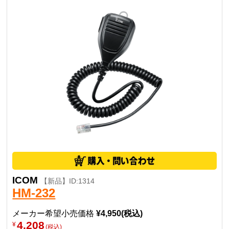
ケーブル長：430mm(カールした最短状態)
重量：178ｇ
備考：アップダウンスイッチ付き
■対応製品：IC-7700 / IC-7610 / IC-7300 / IC-9700 / IC-
7100 / IC-9100 / IC-7410 / IC-7760