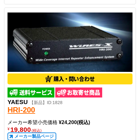
・リモートPTTボタンを押している間、送信状態を維
持。
・ 送信時にLEDが点灯 。
・マイクロホン/リモートPTTボタンケーブル延長用ケ
ーブルOPC-2500（オプション）を用意。
ケーブル長 2.5m（各ケーブル共通）