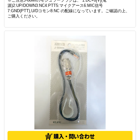
メーカー希望小売価格
¥3,080(税込)
2,772
¥
(税込)
メーカー製品ページ
8極ICOM配列のプラグ変換コード( 全長約0.3m )
※J-88MIは、マイクジャック／モジュラープラグの8極でICOM配列
になっている、プラグ変換コードです。
※ご注意J-88MIのモジュラープラグは、 1:DC+8[V](電
源)2:UP/DOWN3:NC4:PTT5:マイクアース6:MIC信号
7:GND(PTT),U/Dコモン8:NC の配線になっています。ご確認の上、
ご購入ください。