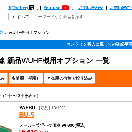
𝕏(Twitter)
｜
Youtube
｜
お問い合わせ
｜
お買い物の
器
> V/UHF機用オプション
オンライン購入に際しての確認事
 新品V/UHF機用オプション 一覧
件（1件〜30件を表示）
YAESU
【新品】ID:1665
BU-5
メーカー希望小売価格
¥6,600(税込)
5,610
¥