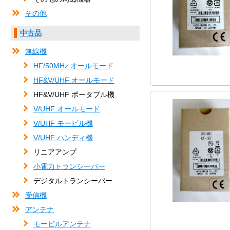
その他
中古品
無線機
HF/50MHz オールモード
HF&V/UHF オールモード
HF&V/UHF ポータブル機
V/UHF オールモード
V/UHF モービル機
V/UHF ハンディ機
リニアアンプ
小電力トランシーバー
デジタルトランシーバー
受信機
アンテナ
モービルアンテナ