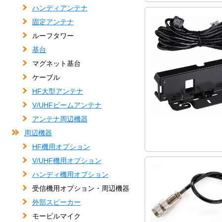
ハンディアンテナ
固定アンテナ
ルーフタワー
基台
マグネット基台
ケーブル
HF大型アンテナ
V/UHFビームアンテナ
アンテナ周辺機器
周辺機器
HF機用オプション
V/UHF機用オプション
ハンディ機用オプション
受信機用オプション・周辺機器
外部スピーカー
モービルマイク