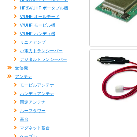
HF&V/UHF ポータブル機
V/UHF オールモード
V/UHF モービル機
V/UHF ハンディ機
リニアアンプ
小電力トランシーバー
デジタルトランシーバー
受信機
アンテナ
モービルアンテナ
ハンディアンテナ
固定アンテナ
ルーフタワー
基台
マグネット基台
ケーブル