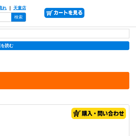
流れ
｜
天童店
検索
項を読む