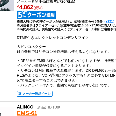
メーカー希望小売価格
¥5,720(税込)
4,862
¥
(税込)
※購入時に5%OFFクーポンが適用され、価格(税抜)から5%分
（¥221）
※お値引きはフライデーセール実施時間(金曜10:00〜17:00)に購入
※時間外の購入、実店舗での購入にはフライデーセール割引は適用さ
DTMF付きエレクトレットコンデンサマイク
８ピンコネクター
対応機種ではリモコン操作機能も使えるようになります。
・DR品番のFM機のほとんどでお使いになれますが、旧機種
イクゲイン調整が必要になることもあります。
・リモコンは対応機種でのみ機能します。DR-DPM60も一部
RESのような、VOIP通信にアクセスするときに必要なDTMF
57でモニターすることはできません)
・バックライト付きで、夜間でも操作しやすい設計です。
メーカー製品ページ
ALINCO
【新品】ID:1589
EMS-61