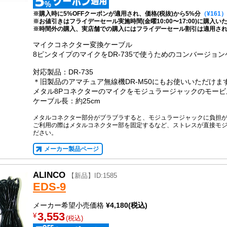
※購入時に5%OFFクーポンが適用され、価格(税抜)から5%分
（¥161）
※お値引きはフライデーセール実施時間(金曜10:00〜17:00)に購入
※時間外の購入、実店舗での購入にはフライデーセール割引は適用さ
マイクコネクター変換ケーブル
8ピンタイプのマイクをDR-735で使うためのコンバージョ
対応製品：DR-735
＊旧製品のアマチュア無線機DR-M50にもお使いいただけま
メタル8Pコネクターのマイクをモジュラージャックのモー
ケーブル長：約25cm
メタルコネクター部分がブラブラすると、モジュラージャックに負担
ご利用の際はメタルコネクター部を固定するなど、ストレスが直接モ
ださい。
メーカー製品ページ
ALINCO
【新品】ID:1585
EDS-9
メーカー希望小売価格
¥4,180(税込)
3,553
¥
(税込)