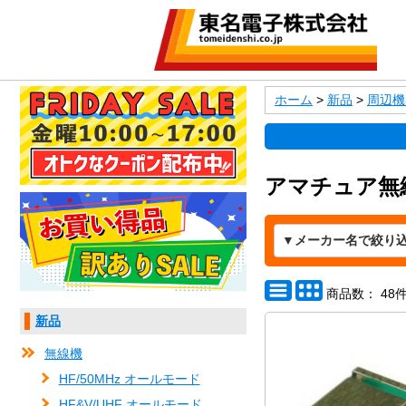
ホーム
>
新品
>
周辺機
アマチュア無線
商品数： 48
新品
無線機
HF/50MHz オールモード
HF&V/UHF オールモード