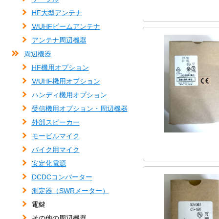
HF大型アンテナ
V/UHFビームアンテナ
アンテナ周辺機器
周辺機器
HF機用オプション
V/UHF機用オプション
ハンディ機用オプション
受信機用オプション・周辺機器
外部スピーカー
モービルマイク
バイク用マイク
安定化電源
DCDCコンバーター
測定器（SWRメーター）
電鍵
その他の周辺機器