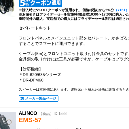
※購入時に5%OFFクーポンが適用され、価格(税抜)から5%分
（¥161）
※お値引きはフライデーセール実施時間(金曜10:00〜17:00)に購入
※時間外の購入、実店舗での購入にはフライデーセール割引は適用さ
セパレートキット
フロントパネルとメインユニット部をセパレート、かさばる
することでスマートに運用できます。
ケーブル(5m)とフロントユニット取り付け金具のセットです
金具類の取り付けには工具が必要ですが、ケーブルはプラグ
【対応機種】
＊DR-620/635シリーズ
＊DR-DPM60
スピーカーは本体側にあります。運転席から離れた場所に設置すると
メーカー製品ページ
ALINCO
【新品】ID:1588
EMS-57