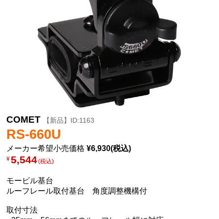
COMET
【新品】ID:1163
RS-660U
メーカー希望小売価格
¥6,930(税込)
5,544
¥
(税込)
モービル基台
ルーフレール取付基台 角度調整機構付
取付寸法