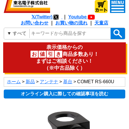
𝕏(Twitter)
｜
Youtube
お問い合わせ
｜
お買い物の流れ
｜
天童店
表示価格からの
お
値
引
き
商品多数あり！
まずはご相談ください！
（※中古品除く）
ホーム
>
新品
>
アンテナ
>
基台
> COMET RS-660U
オンライン購入に際しての確認事項を読む