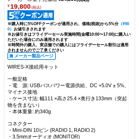
19,800
¥
(税込)
※購入時に5%OFFクーポンが適用され、価格(税抜)から5%分
（¥90
0）
お値引きされます
※お値引きはフライデーセール実施時間(金曜10:00〜17:00)に購入い
ただいた場合にのみ適用されます
※時間外の購入、実店舗での購入にはフライデーセール割引は適用
されませんのでご了承ください
メーカー製品ページ
WIRES-X接続用キット
一般定格
・電 源: USBバスパワー電源供給、DC +5.0V ± 5%、
マイナス接地
・ケース寸法: 幅111 ×高さ25.4 ×奥行き133mm（突起
物を含まない）
・本体重量: 約340g
コネクター
・Mini-DIN 10ピン (RADIO 1, RADIO 2)
・3.5mmオーディオ (MONITOR)