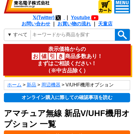
𝕏(Twitter)
｜
Youtube
お問い合わせ
｜
お買い物の流れ
｜
天童店
表示価格からの
お
値
引
き
商品多数あり！
まずはご相談ください！
（※中古品除く）
ホーム
>
新品
>
周辺機器
> V/UHF機用オプション
オンライン購入に際しての確認事項を読む
アマチュア無線 新品V/UHF機用オ
プション 一覧