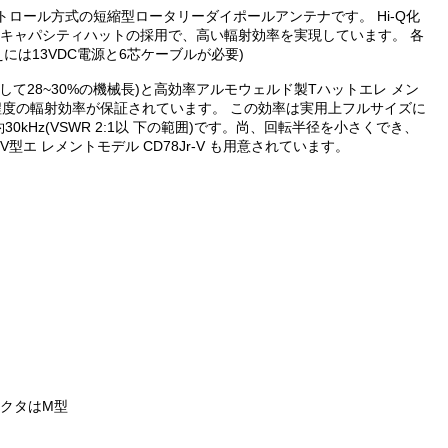
ーコントロール方式の短縮型ロータリーダイポールアンテナです。 Hi-Q化
キャパシティハットの採用で、高い輻射効率を実現しています。 各
換えには13VDC電源と6芯ケーブルが必要)
に対して28~30%の機械長)と高効率アルモウェルド製Tハットエレ メン
程度の輻射効率が保証されています。 この効率は実用上フルサイズに
0kHz(VSWR 2:1以 下の範囲)です。尚、回転半径を小さくでき、
エ レメントモデル CD78Jr-V も用意されています。
ネクタはM型