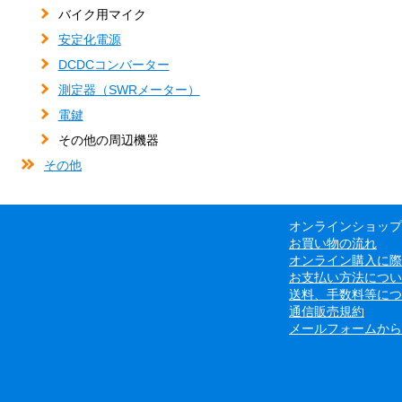
バイク用マイク
安定化電源
DCDCコンバーター
測定器（SWRメーター）
電鍵
その他の周辺機器
その他
オンラインショップ
お買い物の流れ
オンライン購入に際
お支払い方法につい
送料、手数料等につ
通信販売規約
メールフォームから