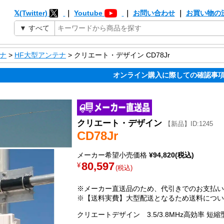
𝕏(Twitter)
｜
Youtube
｜
お問い合わせ
｜
お買い物の
ナ
>
HF大型アンテナ
> クリエート・デザイン CD78Jr
オンライン購入に際しての確認事
クリエート・デザイン
【新品】ID:1245
CD78Jr
メーカー希望小売価格
¥94,820(税込)
80,597
¥
(税込)
※メーカー直送品のため、代引きでのお支払い
※【送料実費】大型配送となるため送料につい
クリエートデザイン 3.5/3.8MHz高効率 