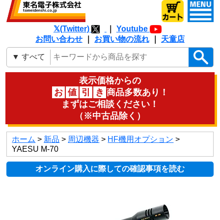
𝕏(Twitter)
｜
Youtube
お問い合わせ
｜
お買い物の流れ
｜
天童店
表示価格からの
お
値
引
き
商品多数あり！
まずはご相談ください！
（※中古品除く）
ホーム
>
新品
>
周辺機器
>
HF機用オプション
>
YAESU M-70
オンライン購入に際しての確認事項を読む