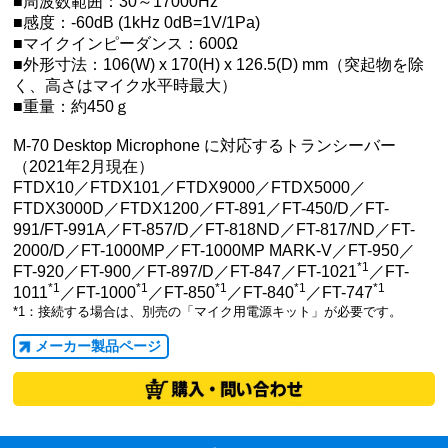
■周波数範囲：30～17000Hz
■感度：-60dB (1kHz 0dB=1V/1Pa)
■マイクインピーダンス：600Ω
■外形寸法：106(W) x 170(H) x 126.5(D) mm（突起物を除
く、高さはマイク水平時最大）
■重量：約450ｇ
M-70 Desktop Microphone に対応するトランシーバー
（2021年2月現在）
FTDX10／FTDX101／FTDX9000／FTDX5000／
FTDX3000D／FTDX1200／FT-891／FT-450/D／FT-
991/FT-991A／FT-857/D／FT-818ND／FT-817/ND／FT-
2000/D／FT-1000MP／FT-1000MP MARK-V／FT-950／
*1
FT-920／FT-900／FT-897/D／FT-847／FT-1021
／FT-
*1
*1
*1
*1
*1
1011
／FT-1000
／FT-850
／FT-840
／FT-747
*1：接続する場合は、別売の「マイク用電源キット」が必要です。
メーカー製品ページ