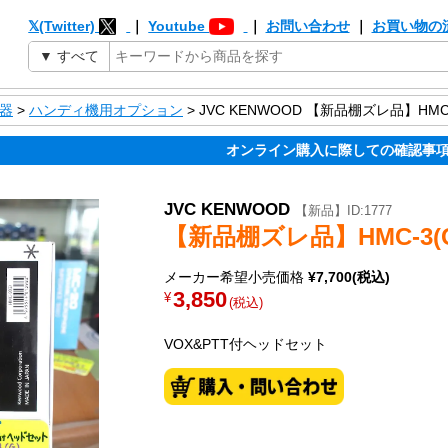
𝕏(Twitter)
｜
Youtube
｜
お問い合わせ
｜
お買い物の
器
>
ハンディ機用オプション
> JVC KENWOOD 【新品棚ズレ品】HMC-
オンライン購入に際しての確認事
JVC KENWOOD
【新品】ID:1777
【新品棚ズレ品】HMC-3(
メーカー希望小売価格
¥7,700(税込)
3,850
¥
(税込)
VOX&PTT付ヘッドセット