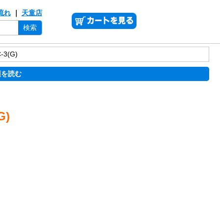
流れ
｜
天童店
検索
3(G)
項を読む
G)