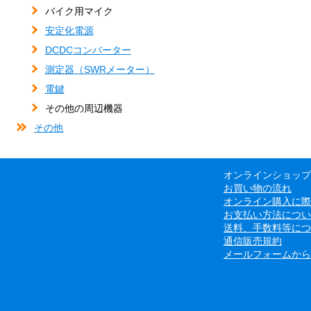
バイク用マイク
安定化電源
DCDCコンバーター
測定器（SWRメーター）
電鍵
その他の周辺機器
その他
オンラインショップ
お買い物の流れ
オンライン購入に際
お支払い方法につい
送料、手数料等につ
通信販売規約
メールフォームから