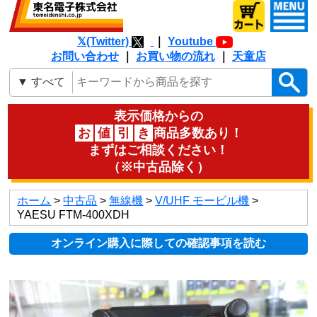
𝕏(Twitter)
｜
Youtube
お問い合わせ
｜
お買い物の流れ
｜
天童店
表示価格からの
お
値
引
き
商品多数あり！
まずはご相談ください！
（※中古品除く）
ホーム
>
中古品
>
無線機
>
V/UHF モービル機
>
YAESU FTM-400XDH
オンライン購入に際しての確認事項を読む