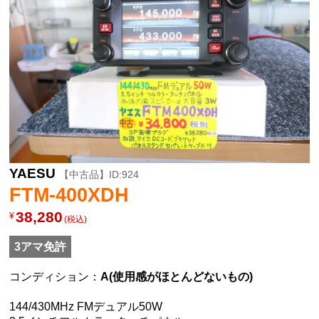
YAESU
【中古品】ID:924
FTM-400XDH
38,280
¥
(税込)
3アマ免許
コンディション：
A(使用感がほとんどないもの)
144/430MHz FMデュアル50W