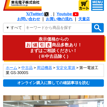
𝕏(Twitter)
｜
Youtube
お問い合わせ
｜
お買い物の流れ
｜
天童店
表示価格からの
お
値
引
き
商品多数あり！
まずはご相談ください！
（※中古品除く）
ホーム
>
中古品
>
周辺機器
>
安定化電源
> 第一電波工
業 GS-3000S
オンライン購入に際しての確認事項を読む