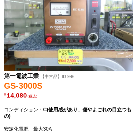
第一電波工業
【中古品】ID:946
GS-3000S
14,080
¥
(税込)
コンディション：
C(使用感があり、傷やよごれの目立つも
の)
安定化電源 最大30A